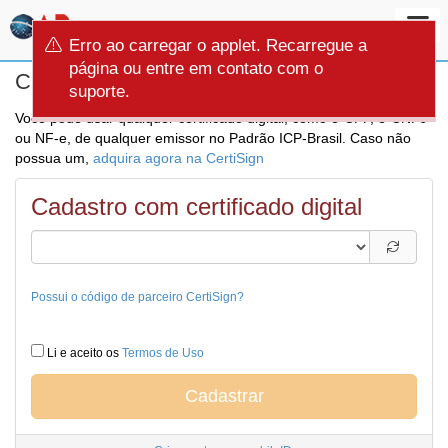
Erro ao carregar o applet. Recarregue a
página ou entre em contato com o
Cadastre-se agora
suporte.
Você pode usar qualquer certificado digital, como e-CPF, e-CNPJ
ou NF-e, de qualquer emissor no Padrão ICP-Brasil. Caso não
possua um,
adquira agora na CertiSign
Cadastro com certificado digital
Possui o código de parceiro CertiSign?
Li e aceito os
Termos de Uso
Cadastrar